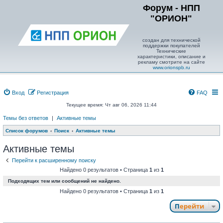
Форум - НПП
"ОРИОН"
создан для технической
поддержки покупателей
Технические
характеристики, описание и
рекламу смотрите на сайте
www.orionspb.ru
Вход
Регистрация
FAQ
Текущее время: Чт авг 06, 2026 11:44
Темы без ответов
|
Активные темы
Список форумов
Поиск
Активные темы
Активные темы
Перейти к расширенному поиску
Найдено 0 результатов • Страница
1
из
1
Подходящих тем или сообщений не найдено.
Найдено 0 результатов • Страница
1
из
1
Перейти