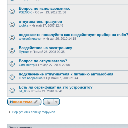
Вопрос по использованию.
PSENOK
»
Сб окт 13, 2012 21:36
отпугиватель грызунов
tuchka
»
Чт май 17, 2007 12:48
подскажите пожалуйста как воздействует прибор на пчёл
алексей иваныч
»
Чт авг 26, 2010 14:18
Воздействие на электронику
Путник
»
Пн май 26, 2008 09:35
Вопрос по отпугивателю?
Сильвестр
»
Пт мар 27, 2009 22:08
подключение отпугивателя к питанию автомобиля
Олег Аверьянов
»
Ср май 07, 2008 21:44
Есть ли сертификат на это устройсвто?
olli_86
»
Пт май 21, 2010 09:41
Новая тема
Вернуться к списку форумов
Права доступа