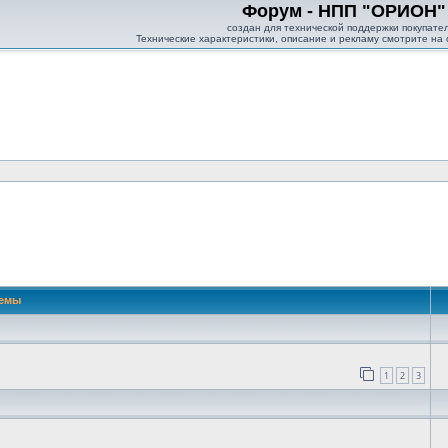
Форум - НПП "ОРИОН"
создан для технической поддержки покупате
Технические характеристики, описание и рекламу смотрите на
 поиск
емы
1
2
3