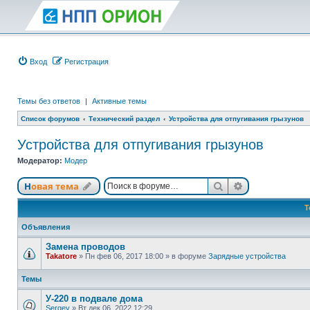
Вход
Регистрация
Темы без ответов
|
Активные темы
Список форумов
Технический раздел
Устройства для отпугивания грызунов
Устройства для отпугивания грызунов
Модератор:
Модер
Поиск
Расширенный
Новая тема
Т
Объявления
Замена проводов
Takatore
»
Пн фев 06, 2017 18:00
» в форуме
Зарядные устройства
Темы
У-220 в подвале дома
Sergey
»
Вт дек 06, 2022 12:29