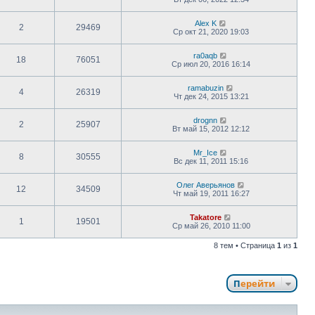
Alex K
2
29469
Ср окт 21, 2020 19:03
ra0aqb
18
76051
Ср июл 20, 2016 16:14
ramabuzin
4
26319
Чт дек 24, 2015 13:21
drognn
2
25907
Вт май 15, 2012 12:12
Mr_Ice
8
30555
Вс дек 11, 2011 15:16
Олег Аверьянов
12
34509
Чт май 19, 2011 16:27
Takatore
1
19501
Ср май 26, 2010 11:00
8 тем • Страница
1
из
1
Перейти