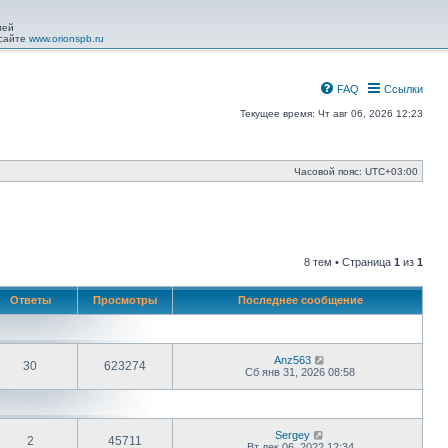
лей
 сайте
www.orionspb.ru
FAQ
Ссылки
Текущее время: Чт авг 06, 2026 12:23
Часовой пояс:
UTC+03:00
8 тем • Страница
1
из
1
Ответы
Просмотры
Последнее сообщение
Anz563
30
623274
Сб янв 31, 2026 08:58
Sergey
2
45711
Вт дек 06, 2022 12:34